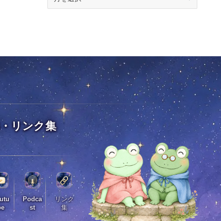
別
検
索
S・リンク集
utu
Podca
リンク
be
st
集