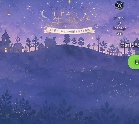
クォッ
カ
Instagr
am
最新情報