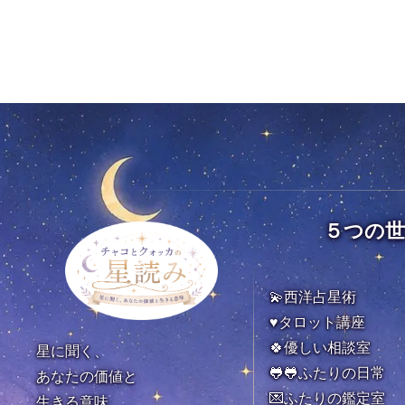
５つの
💫西洋占星術
♥️タロット講座
🍀優しい相談室
星に聞く、
🐸🐸ふたりの日常
あなたの価値と
💌ふたりの鑑定室
生きる意味