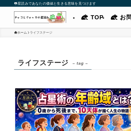
🐸星読みであなたの価値と生きる意味を見つけます
TOP
お
ホーム
ライフステージ
ライフステージ
– tag –