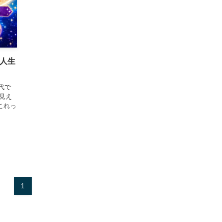
く人生
代で
見え
これっ
1