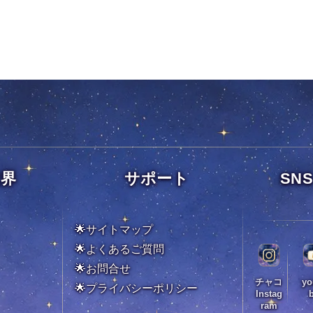
世界
サポート
SN
🌟サイトマップ
🌟よくあるご質問
🌟お問合せ
チャコ
yo
🌟
プライバシーポリシー
Instag
ram