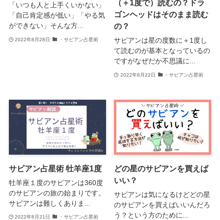
（＋1度で）読むの？ドラ
「いつも人と上手くいかない」
ゴンヘッドはそのまま読む
「自己肯定感が低い」「やる気
の？
ができない」そんな方...
サビアンは星の度数に＋1度し
2022年8月28日
・サビアン占星術
て読むのが基本となっているの
ですがなぜだか不思議に...
2022年8月22日
・サビアン占星術
サビアン占星術 牡羊座1度
どの星のサビアンを買えば
いい？
牡羊座１度のサビアンは360度
のサビアンの旅の始まりです。
サビアンは気になるけどどの星
サビアンは難しくありま...
のサビアンを買えばいいんだろ
う？という方のために...
2022年8月21日
・サビアン占星術