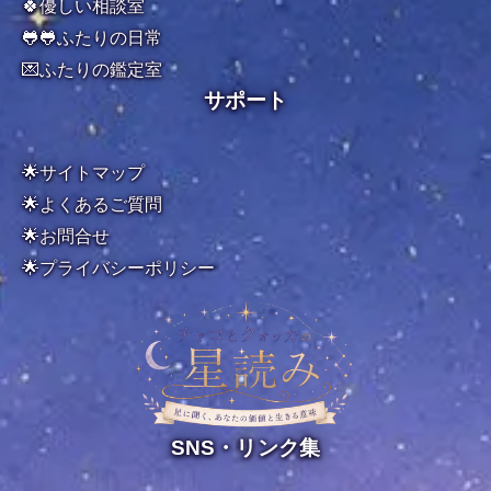
🍀優しい相談室
🐸🐸ふたりの日常
💌ふたりの鑑定室
サポート
🌟サイトマップ
🌟よくあるご質問
🌟お問合せ
🌟
プライバシーポリシー
SNS・リンク集