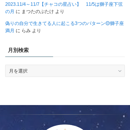
2023.11/4～11/7【チャコの星占い】 11/5は獅子座下弦
の月
に
まつたのぷたけ
より
偽りの自分で生きてる人に起こる3つのパターン🟡獅子座
満月
に
らみ
より
月別検索
月
別
検
索