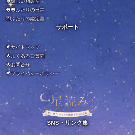
🍀優しい相談室
🐸🐸ふたりの日常
💌ふたりの鑑定室
サポート
🌟サイトマップ
🌟よくあるご質問
🌟お問合せ
🌟
プライバシーポリシー
SNS・リンク集