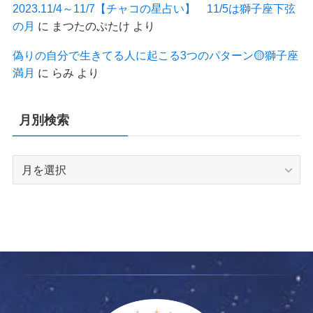
2023.11/4～11/7【チャコの星占い】 11/5は獅子座下弦
の月
に
まつたのぷたけ
より
偽りの自分で生きてる人に起こる3つのパターン🟡獅子座
満月
に
らみ
より
月別検索
月
別
検
索