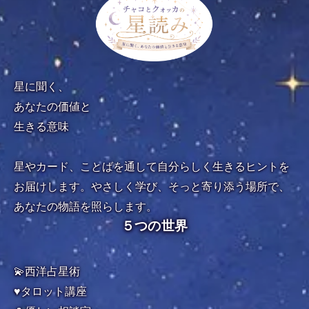
星に聞く、
あなたの価値と
生きる意味
星やカード、ことばを通して自分らしく生きるヒントを
お届けします。やさしく学び、そっと寄り添う場所で、
あなたの物語を照らします。
５つの世界
💫西洋占星術
♥️タロット講座