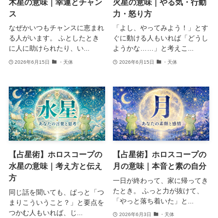
木星の意味｜幸運とチャン
火星の意味｜やる気・行動
ス
力・怒り方
なぜかいつもチャンスに恵まれ
「よし、やってみよう！」とす
る人がいます。 ふとしたとき
ぐに動ける人もいれば「どうし
に人に助けられたり、い...
ようかな……」と考えこ...
2026年6月15日
・天体
2026年6月15日
・天体
【占星術】ホロスコープの
【占星術】ホロスコープの
水星の意味｜考え方と伝え
月の意味｜本音と素の自分
方
一日が終わって、家に帰ってき
たとき。 ふっと力が抜けて、
同じ話を聞いても、ぱっと「つ
「やっと落ち着いた」と...
まりこういうこと？」と要点を
つかむ人もいれば、じ...
2026年6月3日
・天体