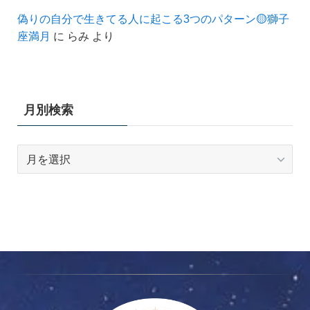
偽りの自分で生きてる人に起こる3つのパターン🟡獅子
座満月
に
らみ
より
月別検索
月
別
検
索