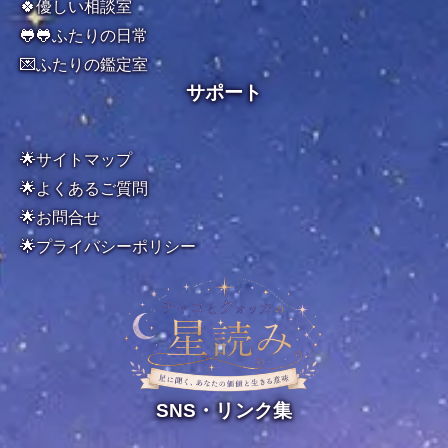
🍀優しい相談室
🐸🐸ふたりの日常
💌ふたりの鑑定室
サポート
🌟サイトマップ
🌟よくあるご質問
🌟お問合せ
🌟
プライバシーポリシー
SNS・リンク集