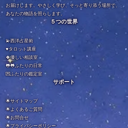
お届けします。やさしく学び、そっと寄り添う場所で、
あなたの物語を照らします。
５つの世界
💫西洋占星術
♥️タロット講座
🍀優しい相談室
🐸🐸ふたりの日常
💌ふたりの鑑定室
サポート
🌟サイトマップ
🌟よくあるご質問
🌟お問合せ
🌟
プライバシーポリシー