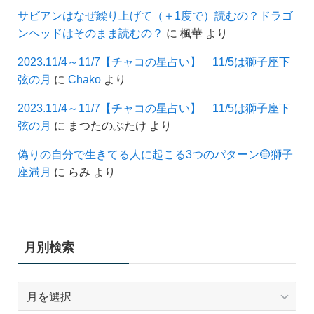
サビアンはなぜ繰り上げて（＋1度で）読むの？ドラゴ
ンヘッドはそのまま読むの？
に
楓華
より
2023.11/4～11/7【チャコの星占い】 11/5は獅子座下
弦の月
に
Chako
より
2023.11/4～11/7【チャコの星占い】 11/5は獅子座下
弦の月
に
まつたのぷたけ
より
偽りの自分で生きてる人に起こる3つのパターン🟡獅子
座満月
に
らみ
より
月別検索
月
別