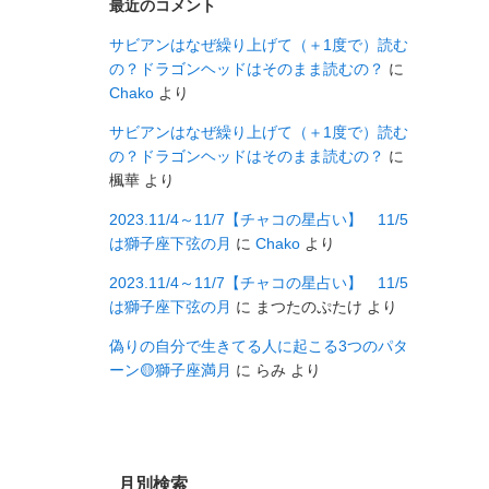
最近のコメント
サビアンはなぜ繰り上げて（＋1度で）読む
の？ドラゴンヘッドはそのまま読むの？
に
Chako
より
サビアンはなぜ繰り上げて（＋1度で）読む
の？ドラゴンヘッドはそのまま読むの？
に
楓華
より
2023.11/4～11/7【チャコの星占い】 11/5
は獅子座下弦の月
に
Chako
より
2023.11/4～11/7【チャコの星占い】 11/5
は獅子座下弦の月
に
まつたのぷたけ
より
偽りの自分で生きてる人に起こる3つのパタ
ーン🟡獅子座満月
に
らみ
より
月別検索