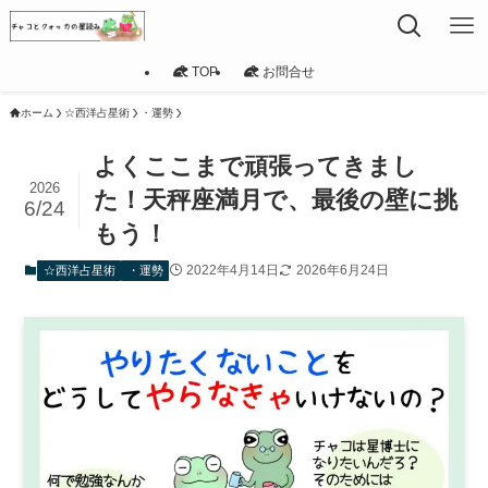
TOP
お問合せ
ホーム
☆西洋占星術
・運勢
よくここまで頑張ってきまし
2026
た！天秤座満月で、最後の壁に挑
6/24
もう！
2022年4月14日
2026年6月24日
☆西洋占星術
・運勢